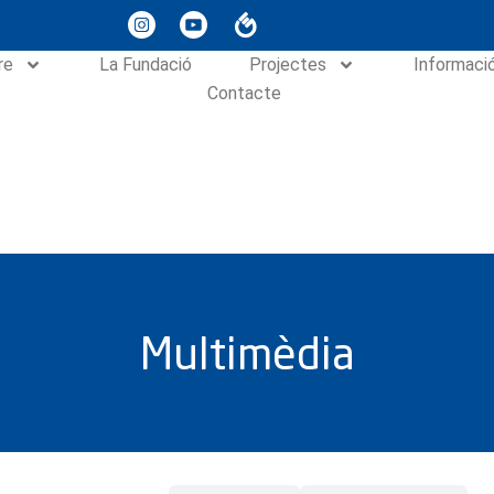
re
La Fundació
Projectes
Informaci
Contacte
Multimèdia