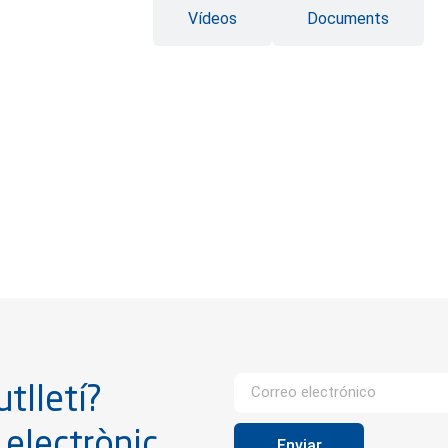
Imatges
Vídeos
Documents
tlletí?
 electrònic.
Enviar