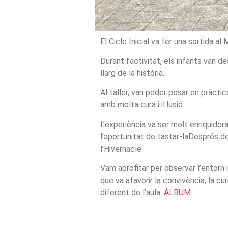
El Cicle Inicial va fer una sortida al
Durant l’activitat, els infants van d
llarg de la història.
Al taller, van poder posar en pràcti
amb molta cura i il·lusió.
L’experiència va ser molt enriquidor
l’oportunitat de tastar-laDesprés de 
l’Hivernacle.
Vam aprofitar per observar l’entorn n
que va afavorir la convivència, la c
diferent de l’aula.
ÀLBUM