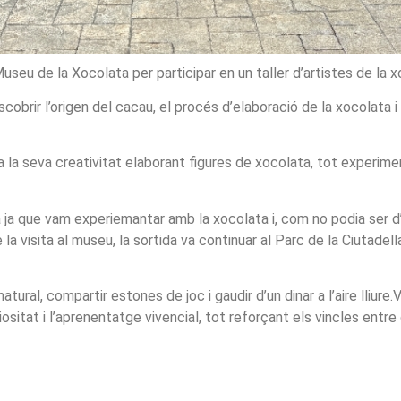
 Museu de la Xocolata per participar en un taller d’artistes de la 
escobrir l’origen del cacau, el procés d’elaboració de la xocolata 
ca la seva creativitat elaborant figures de xocolata, tot experim
a ja que vam experiemantar amb la xocolata i, com no podia ser d
la visita al museu, la sortida va continuar al Parc de la Ciutadella
atural, compartir estones de joc i gaudir d’un dinar a l’aire lliur
uriositat i l’aprenentatge vivencial, tot reforçant els vincles en