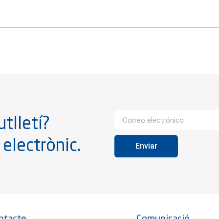
tlletí?
 electrònic.
Enviar
ntacte
Comunicació