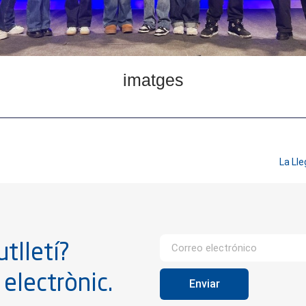
imatges
La Lle
tlletí?
 electrònic.
Enviar